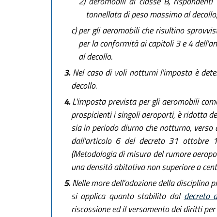
2)
aeromobili di classe B, rispondenti 
tonnellata di peso massimo al decollo
c)
per gli aeromobili che risultino sprovvist
per la conformità ai capitoli 3 e 4 dell'
al decollo.
3.
Nel caso di voli notturni l'imposta è det
decollo.
4.
L'imposta prevista per gli aeromobili come 
prospicienti i singoli aeroporti, è ridotta 
sia in periodo diurno che notturno, verso a
dall'articolo 6 del decreto 31 ottobre 
(Metodologia di misura del rumore aeroportu
una densità abitativa non superiore a cent
5.
Nelle more dell'adozione della disciplina p
si applica quanto stabilito dal
decreto 
riscossione ed il versamento dei diritti per l