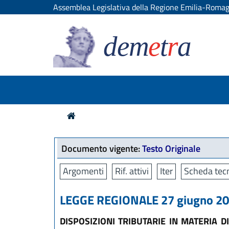
Assemblea Legislativa della Regione Emilia-Roma
dem
e
t
r
a
Documento vigente:
Testo Originale
Argomenti
Rif. attivi
Iter
Scheda tecn
LEGGE REGIONALE 27 giugno 201
DISPOSIZIONI TRIBUTARIE IN MATERIA 