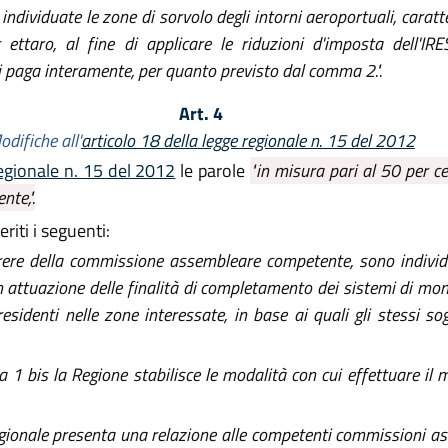
ndividuate le zone di sorvolo degli intorni aeroportuali, carat
 ettaro, al fine di applicare le riduzioni d'imposta dell'I
 si paga interamente, per quanto previsto dal comma 2.".
Art. 4
odifiche all'
articolo 18 della legge regionale n. 15 del 2012
regionale n. 15 del 2012
le parole
"in misura pari al 50 per c
te,".
riti i seguenti:
rere della commissione assembleare competente, sono individua
i in attuazione delle finalità di completamento dei sistemi di m
esidenti nelle zone interessate, in base ai quali gli stessi sog
1 bis la Regione stabilisce le modalità con cui effettuare il m
ionale presenta una relazione alle competenti commissioni ass