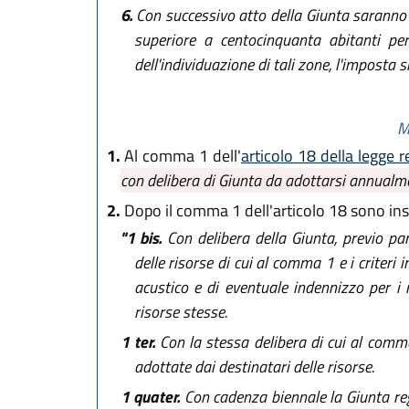
6.
Con successivo atto della Giunta saranno i
superiore a centocinquanta abitanti per
dell'individuazione di tali zone, l'imposta
M
1.
Al comma 1 dell'
articolo 18 della legge 
con delibera di Giunta da adottarsi annualmen
2.
Dopo il comma 1 dell'articolo 18 sono inse
"1 bis.
Con delibera della Giunta, previo pa
delle risorse di cui al comma 1 e i criter
acustico e di eventuale indennizzo per i r
risorse stesse.
1 ter.
Con la stessa delibera di cui al comma 
adottate dai destinatari delle risorse.
1 quater.
Con cadenza biennale la Giunta reg