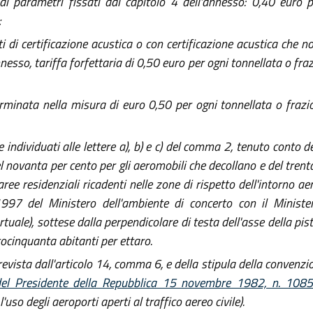
ai parametri fissati dal capitolo 4 dell'annesso: 0,40 euro p
;
i di certificazione acustica o con certificazione acustica che n
annesso, tariffa forfettaria di 0,50 euro per ogni tonnellata o f
erminata nella misura di euro 0,50 per ogni tonnellata o fraz
individuati alle lettere a), b) e c) del comma 2, tenuto conto de
del novanta per cento per gli aeromobili che decollano e del trent
ree residenziali ricadenti nelle zone di rispetto dell'intorno aer
1997 del Ministero dell'ambiente di concerto con il Ministe
ale), sottese dalla perpendicolare di testa dell'asse della pist
ocinquanta abitanti per ettaro.
revista dall'articolo 14, comma 6, e della stipula della convenz
del Presidente della Repubblica 15 novembre 1982, n. 108
'uso degli aeroporti aperti al traffico aereo civile).