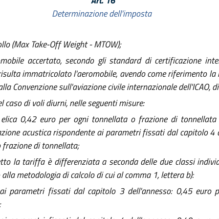
"Art. 16
Determinazione dell'imposta
ollo (Max Take-Off Weight - MTOW);
mobile accertato, secondo gli standard di certificazione inter
 risulta immatricolato l'aeromobile, avendo come riferimento la 
 alla Convenzione sull'aviazione civile internazionale dell'ICAO,
 caso di voli diurni, nelle seguenti misure:
elica 0,42 euro per ogni tonnellata o frazione di tonnellata
azione acustica rispondente ai parametri fissati dal capitolo 4 d
 frazione di tonnellata;
to la tariffa è differenziata a seconda delle due classi individ
lla metodologia di calcolo di cui al comma 1, lettera b):
ai parametri fissati dal capitolo 3 dell'annesso: 0,45 euro p
;