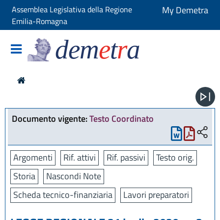
Assemblea Legislativa della Regione
My Demetra
Emilia-Romagna
dem
e
t
r
a
Documento vigente:
Testo Coordinato
Argomenti
Rif. attivi
Rif. passivi
Testo orig.
Storia
Nascondi Note
Scheda tecnico-finanziaria
Lavori preparatori