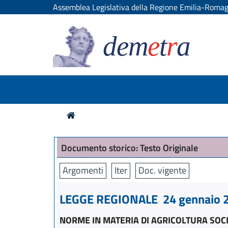
Assemblea Legislativa della Regione Emilia-Roma
dem
e
t
r
a
Documento storico: Testo Originale
Argomenti
Iter
Doc. vigente
LEGGE REGIONALE 24 gennaio 20
NORME IN MATERIA DI AGRICOLTURA SOC