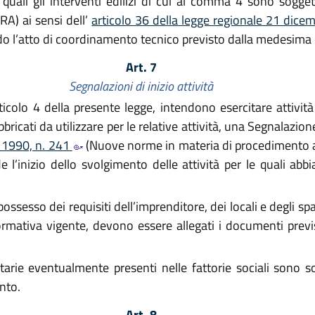
i quali gli interventi edilizi di cui al comma 4 sono sogg
A) ai sensi dell’
articolo 36 della legge regionale 21 dice
rando l’atto di coordinamento tecnico previsto dalla medesima
Art. 7
Segnalazioni di inizio attività
articolo 4 della presente legge, intendono esercitare attivit
ricati da utilizzare per le relative attività, una Segnalazione c
o 1990, n. 241
(Nuove norme in materia di procedimento am
l’inizio dello svolgimento delle attività per le quali abbi
ssesso dei requisiti dell’imprenditore, dei locali e degli spaz
mativa vigente, devono essere allegati i documenti previst
nitarie eventualmente presenti nelle fattorie sociali sono 
ento.
Art. 8