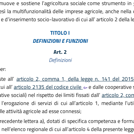
omuove e sostiene l’agricoltura sociale come strumento in
esì la multifunzionalità delle imprese agricole, anche nella 
i e d’inserimento socio-lavorativo di cui all’ articolo 2 della l
TITOLO I
DEFINIZIONI E FUNZIONI
Art. 2
Definizioni
er:
ste all’
articolo 2, comma 1, della legge n. 141 del 201
ui all’
articolo 2135 del codice civile
e dalle cooperative s
ive sociali) nel rispetto dei limiti fissati dall’
articolo 2, co
a l’erogazione di servizi di cui all’articolo 1, mediante l’ut
le attività agricole ad esse connessi;
a precedente lettera a), dotati di specifica competenza e form
i nell’elenco regionale di cui all’articolo 4 della presente legg