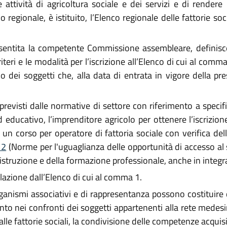
 attività di agricoltura sociale e dei servizi e di rendere 
lo regionale, è istituito, l’Elenco regionale delle fattorie so
entita la competente Commissione assembleare, definisce i 
teri e le modalità per l’iscrizione all’Elenco di cui al comma
 dei soggetti che, alla data di entrata in vigore della pre
revisti dalle normative di settore con riferimento a specif
ed educativo, l’imprenditore agricolo per ottenere l’iscrizio
un corso per operatore di fattoria sociale con verifica de
12
(Norme per l'uguaglianza delle opportunità di accesso al 
l'istruzione e della formazione professionale, anche in integra
lazione dall’Elenco di cui al comma 1.
rganismi associativi e di rappresentanza possono costituire d
o nei confronti dei soggetti appartenenti alla rete medesi
alle fattorie sociali, la condivisione delle competenze acquis