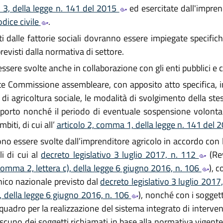
 3, della legge n. 141 del 2015
ed esercitate dall'impren
odice civile
.
olti dalle fattorie sociali dovranno essere impiegate specifi
previsti dalla normativa di settore.
ssere svolte anche in collaborazione con gli enti pubblici e co
e Commissione assembleare, con apposito atto specifica, in
ità di agricoltura sociale, le modalità di svolgimento della s
pporto nonché il periodo di eventuale sospensione volontaria d
biti, di cui all’
articolo 2, comma 1, della legge n. 141 del
ono essere svolte dall’imprenditore agricolo in accordo con l
li di cui al
decreto legislativo 3 luglio 2017, n. 112
(Rev
 comma 2, lettera c), della legge 6 giugno 2016, n. 106
), c
nico nazionale previsto dal
decreto legislativo 3 luglio 2017
), della legge 6 giugno 2016, n. 106
), nonché con i soggetti
uadro per la realizzazione del sistema integrato di interventi
iascuno dei soggetti richiamati in base alla normativa vigente