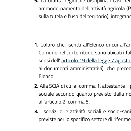
5.
La Giunta regionale disciplina i casi ne
ammodernamento dell’attività agricola (PR
sulla tutela e l’uso del territorio), integ
1.
Coloro che, iscritti all’Elenco di cui all’
Comune nel cui territorio sono ubicati i fabb
sensi dell’
articolo 19 della legge 7 agost
ai documenti amministrativi), che precede 
Elenco.
2.
Alla SCIA di cui al comma 1, attestante il po
sociale secondo quanto previsto dalla nor
all’articolo 2, comma 5.
3.
I servizi e le attività sociali e socio-sa
previste per lo specifico settore di riferim