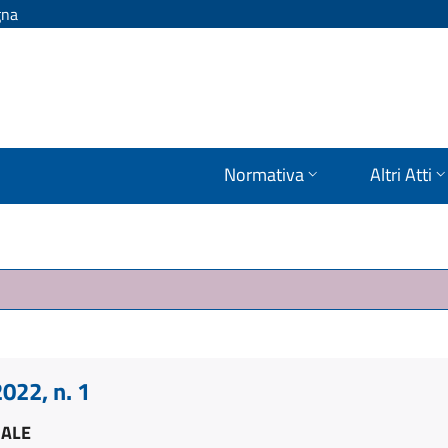
gna
Normativa
Altri Atti
22, n. 1
IALE