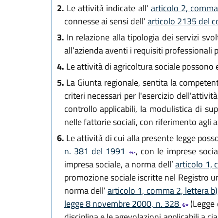
2.
Le attività indicate all'
articolo 2, comma
connesse ai sensi dell’
articolo 2135 del c
3.
In relazione alla tipologia dei servizi sv
all’azienda aventi i requisiti professionali 
4.
Le attività di agricoltura sociale possono e
5.
La Giunta regionale, sentita la competent
criteri necessari per l'esercizio dell'attiv
controllo applicabili, la modulistica di su
nelle fattorie sociali, con riferimento agli am
6.
Le attività di cui alla presente legge poss
n. 381 del 1991
, con le imprese socia
impresa sociale, a norma dell’
articolo 1,
promozione sociale iscritte nel Registro u
norma dell’
articolo 1, comma 2, lettera b
legge 8 novembre 2000, n. 328
(Legge q
disciplina e le agevolazioni applicabili a c