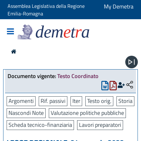
Assemblea Legislativa della Regione
My Demetra
Emilia-Romagna
dem
e
t
r
a
Documento vigente:
Testo Coordinato
Argomenti
Rif. passivi
Iter
Testo orig.
Storia
Nascondi Note
Valutazione politiche pubbliche
Scheda tecnico-finanziaria
Lavori preparatori