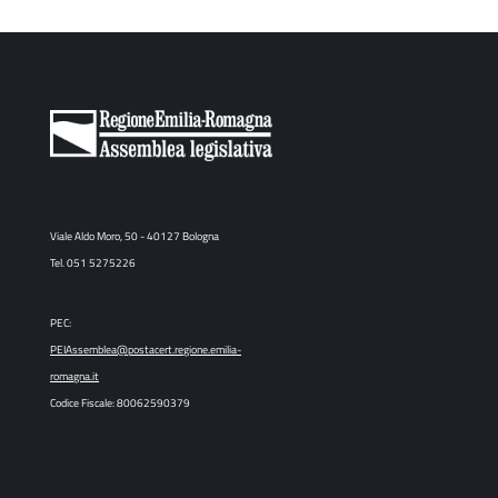
Viale Aldo Moro, 50 - 40127 Bologna
Tel. 051 5275226
PEC:
PEIAssemblea@postacert.regione.emilia-
romagna.it
Codice Fiscale: 80062590379