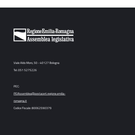
Viale Aldo Moro, 50 - 40127 Bologna
Tel. 051 5275226
PEC:
PEIAssemblea@postacert.regione.emilia-
romagna.it
Codice Fiscale: 80062590379