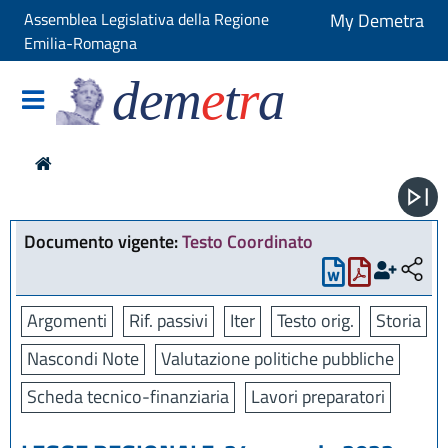
Assemblea Legislativa della Regione
My Demetra
Emilia-Romagna
dem
e
t
r
a
Documento vigente:
Testo Coordinato
Argomenti
Rif. passivi
Iter
Testo orig.
Storia
Nascondi Note
Valutazione politiche pubbliche
Scheda tecnico-finanziaria
Lavori preparatori