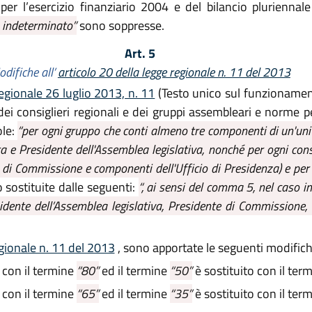
 per l’esercizio finanziario 2004 e del bilancio plurien
 indeterminato”
sono soppresse.
Art. 5
difiche all’
articolo 20 della legge regionale n. 11 del 2013
egionale 26 luglio 2013, n. 11
(Testo unico sul funzionamen
dei consiglieri regionali e dei gruppi assembleari e norme p
ole:
“per ogni gruppo che conti almeno tre componenti di un'unit
a e Presidente dell'Assemblea legislativa, nonché per ogni consi
di Commissione e componenti dell'Ufficio di Presidenza) e per o
 sostituite dalle seguenti:
“, ai sensi del comma 5, nel caso 
sidente dell’Assemblea legislativa, Presidente di Commissione,
gionale n. 11 del 2013
, sono apportate le seguenti modifich
 con il termine
“80”
ed il termine
“50”
è sostituito con il ter
 con il termine
“65”
ed il termine
“35”
è sostituito con il ter