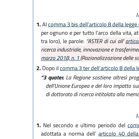
M
1.
Al
comma 3 bis dell’articolo 8 della legge
per ognuno e per tutto l'arco della vita, 
tra loro), le parole:
“ASTER di cui all'
artic
ricerca industriale, innovazione e trasferim
marzo 2018, n. 1
(Razionalizzazione delle s
2.
Dopo il
comma 3 ter dell’articolo 8 della 
“3 quater.
La Regione sostiene altresì proge
dell’Unione Europea e del loro impatto sull
di dottorato di ricerca intitolata alla me
M
1.
Nel secondo e ultimo periodo del
comm
adottata a norma dell’
articolo 40 del