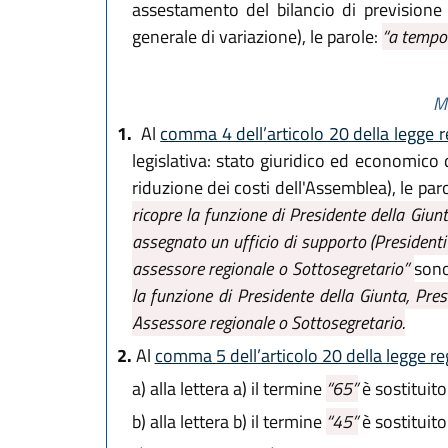
assestamento del bilancio di previsione
generale di variazione), le parole:
“a tempo
Mo
1.
Al
comma 4 dell’articolo 20 della legge r
legislativa: stato giuridico ed economico 
riduzione dei costi dell'Assemblea), le par
ricopre la funzione di Presidente della Giunt
assegnato un ufficio di supporto (Presidenti 
assessore regionale o Sottosegretario”
sono
la funzione di Presidente della Giunta, Pre
Assessore regionale o Sottosegretario.
2.
Al
comma 5 dell’articolo 20 della legge re
a)
alla lettera a) il termine
“65”
è sostituito
b)
alla lettera b) il termine
“45”
è sostituito