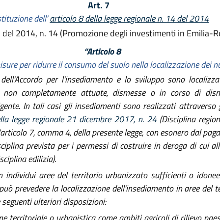
Art. 7
tituzione dell’
articolo 8 della legge regionale n. 14 del 2014
 del 2014, n. 14 (Promozione degli investimenti in Emilia-R
“Articolo 8
sure per ridurre il consumo del suolo nella localizzazione dei n
ell'Accordo per l'insediamento e lo sviluppo sono localizzat
, non completamente attuate, dismesse o in corso di dismi
igente. In tali casi gli insediamenti sono realizzati attraverso 
lla legge regionale 21 dicembre 2017, n. 24
(Disciplina regiona
'articolo 7, comma 4, della presente legge, con esonero dal pag
sciplina prevista per i permessi di costruire in deroga di cui al
ciplina edilizia).
individui aree del territorio urbanizzato sufficienti o idonee 
può prevedere la localizzazione dell'insediamento in aree del te
 seguenti ulteriori disposizioni:
one territoriale o urbanistica come ambiti agricoli di rilievo pa