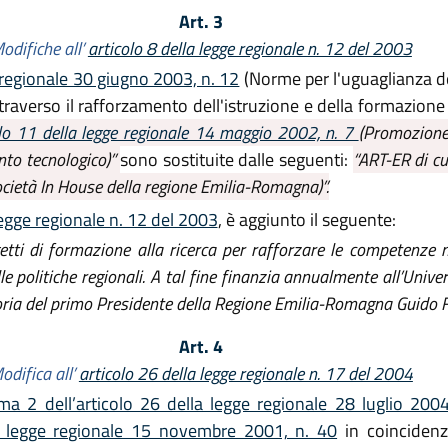
Art. 3
odifiche all’
articolo 8 della legge regionale n. 12 del 2003
 regionale 30 giugno 2003, n. 12
(Norme per l'uguaglianza de
attraverso il rafforzamento dell'istruzione e della formazion
olo 11 della legge regionale 14 maggio 2002, n. 7
(Promozione 
ento tecnologico)”
sono sostituite dalle seguenti:
“ART-ER di cui
ocietà In House della regione Emilia-Romagna)”.
legge regionale n. 12 del 2003
, è aggiunto il seguente:
tti di formazione alla ricerca per rafforzare le competenze ne
e politiche regionali. A tal fine finanzia annualmente all’Unive
moria del primo Presidente della Regione Emilia-Romagna Guido Fa
Art. 4
odifica all’
articolo 26 della legge regionale n. 17 del 2004
a 2 dell’articolo 26 della legge regionale 28 luglio 2004
la legge regionale 15 novembre 2001, n. 40
in coincidenz