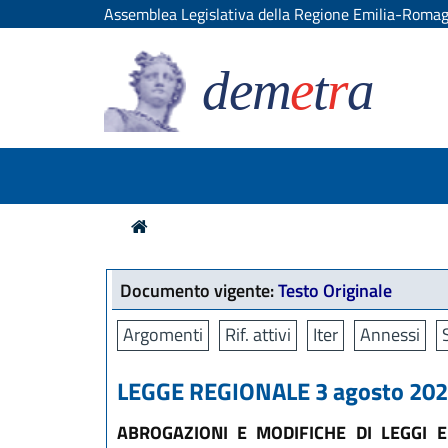
Assemblea Legislativa della Regione Emilia-Roma
dem
e
t
r
a
Documento vigente:
Testo Originale
Argomenti
Rif. attivi
Iter
Annessi
LEGGE REGIONALE 3 agosto 2022
ABROGAZIONI E MODIFICHE DI LEGGI 