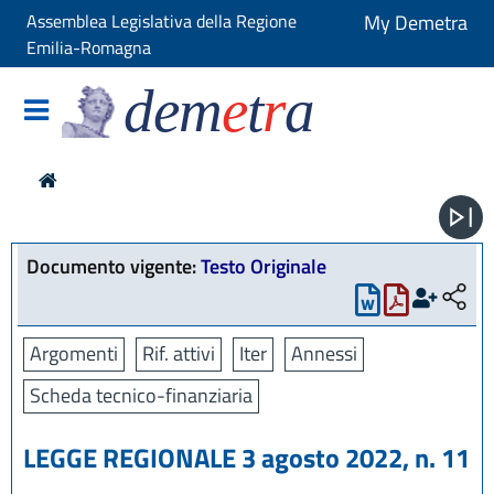
Assemblea Legislativa della Regione
My Demetra
Emilia-Romagna
dem
e
t
r
a
Documento vigente:
Testo Originale
Argomenti
Rif. attivi
Iter
Annessi
Scheda tecnico-finanziaria
LEGGE REGIONALE 3 agosto 2022, n. 11