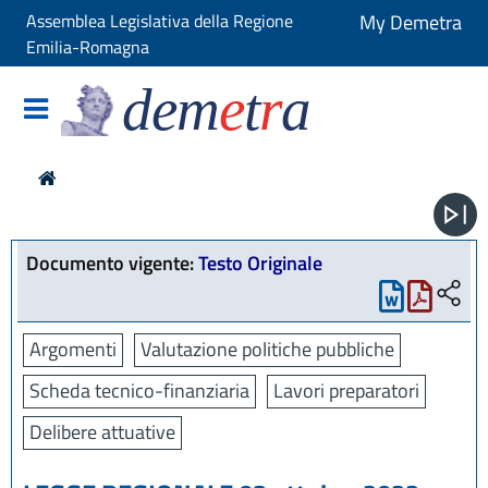
Assemblea Legislativa della Regione
My Demetra
Emilia-Romagna
dem
e
t
r
a
Documento vigente:
Testo Originale
Argomenti
Valutazione politiche pubbliche
Scheda tecnico-finanziaria
Lavori preparatori
Delibere attuative