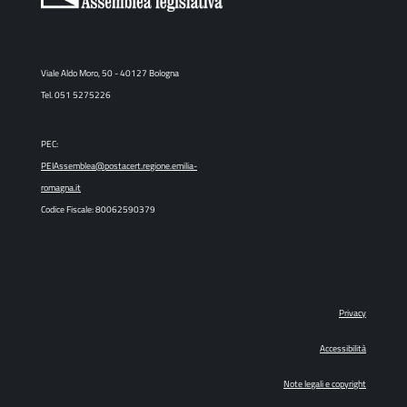
Viale Aldo Moro, 50 - 40127 Bologna
Tel. 051 5275226
PEC:
PEIAssemblea@postacert.regione.emilia-
romagna.it
Codice Fiscale: 80062590379
Privacy
Accessibilità
Note legali e copyright