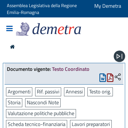
Assemblea Legislativa della Regione
My Demetra
Emilia-Romagna
dem
e
t
r
a
Documento vigente:
Testo Coordinato
Argomenti
Rif. passivi
Annessi
Testo orig.
Storia
Nascondi Note
Valutazione politiche pubbliche
Scheda tecnico-finanziaria
Lavori preparatori