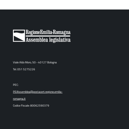
Viale Aldo Moro, 50 - 40127 Bologna
Tel. 051 5275226
PEC:
PEIAssemblea@postacert.regione.emilia-
romagna.it
Codice Fiscale: 80062590379