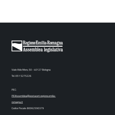
Viale Aldo Moro, 50 - 40127 Bologna
Tel. 051 5275226
PEC:
PEIAssemblea@postacert.regione.emilia-
romagna.it
Codice Fiscale: 80062590379