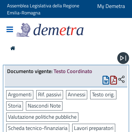
Assemblea Legislativa della Regione
My Demetra
Emilia-Romagna
dem
e
t
r
a
Documento vigente:
Testo Coordinato
Argomenti
Rif. passivi
Annessi
Testo orig.
Storia
Nascondi Note
Valutazione politiche pubbliche
Scheda tecnico-finanziaria
Lavori preparatori