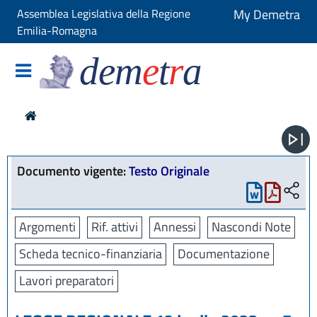
Assemblea Legislativa della Regione
My Demetra
Emilia-Romagna
dem
e
t
r
a
Documento vigente:
Testo Originale
Argomenti
Rif. attivi
Annessi
Nascondi Note
Scheda tecnico-finanziaria
Documentazione
Lavori preparatori