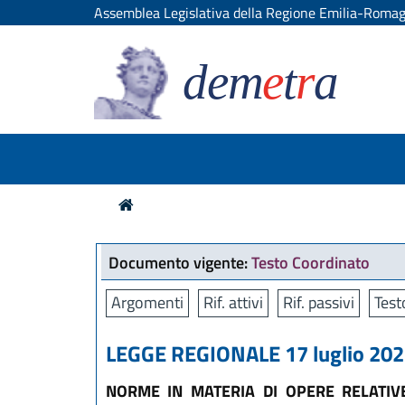
Assemblea Legislativa della Regione Emilia-Roma
dem
e
t
r
a
Documento vigente:
Testo Coordinato
Argomenti
Rif. attivi
Rif. passivi
Test
LEGGE REGIONALE 17 luglio 2023
NORME IN MATERIA DI OPERE RELATIVE