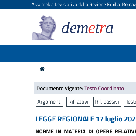
Assemblea Legislativa della Regione Emilia-Roma
dem
e
t
r
a
Documento vigente:
Testo Coordinato
Argomenti
Rif. attivi
Rif. passivi
Test
LEGGE REGIONALE 17 luglio 2023
NORME IN MATERIA DI OPERE RELATIVE