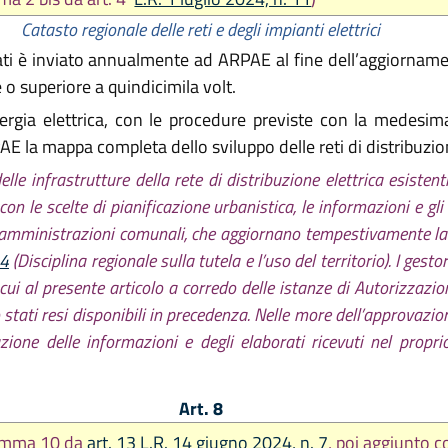
Catasto regionale delle reti e degli impianti elettrici
zzati è inviato annualmente ad ARPAE al fine dell’aggiorname
 o superiore a quindicimila volt.
energia elettrica, con le procedure previste con la medesim
E la mappa completa dello sviluppo delle reti di distribuzio
delle infrastrutture della rete di distribuzione elettrica esiste
on le scelte di pianificazione urbanistica, le informazioni e gli e
amministrazioni comunali, che aggiornano tempestivamente la Ta
24
(Disciplina regionale sulla tutela e l’uso del territorio). I gest
cui al presente articolo a corredo delle istanze di Autorizzazio
o stati resi disponibili in precedenza. Nelle more dell’approvazion
one delle informazioni e degli elaborati ricevuti nel proprio
Art. 8
comma 10 da
art. 13 L.R. 14 giugno 2024, n. 7
, poi aggiunto