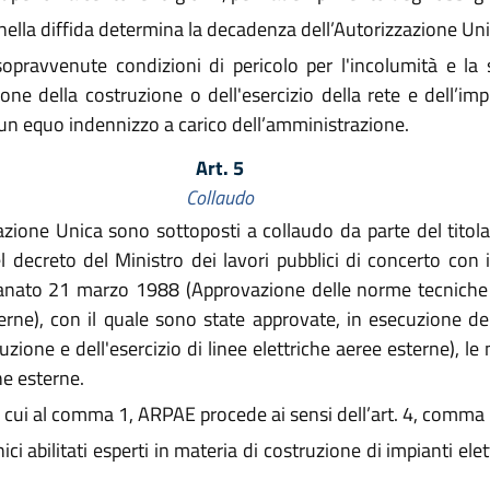
 nella diffida determina la decadenza dell’Autorizzazione Uni
pravvenute condizioni di pericolo per l'incolumità e la s
ione della costruzione o dell'esercizio della rete e dell’im
o un equo indennizzo a carico dell’amministrazione.
Art. 5
Collaudo
azione Unica sono sottoposti a collaudo da parte del titola
l decreto del Ministro dei lavori pubblici di concerto con i 
igianato 21 marzo 1988 (Approvazione delle norme tecniche 
sterne), con il quale sono state approvate, in esecuzione d
uzione e dell'esercizio di linee elettriche aeree esterne), l
che esterne.
 cui al comma 1, ARPAE procede ai sensi dell’art. 4, comma 
ci abilitati esperti in materia di costruzione di impianti elet