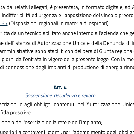
a dai relativi allegati, è presentata, in formato digitale, ad
tà, indifferibilità ed urgenza e l’apposizione del vincolo preor
. 37
(Disposizioni regionali in materia di espropri).
ta da un tecnico abilitato anche interno all’azienda che ges
e dell’istanza di Autorizzazione Unica e della Denuncia di In
mministrative sono stabiliti con delibera di Giunta regional
orni dall'entrata in vigore della presente legge. Con la m
 di connessione degli impianti di produzione di energia rinno
Art. 4
Sospensione, decadenza e revoca
scrizioni e agli obblighi contenuti nell’Autorizzazione Un
fida prescrive:
one o dell'esercizio della rete e dell’impianto;
eriori a centoventi giorni, per l'adempimento degli obblighi 