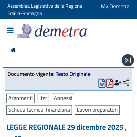
Assemblea Legislativa della Regione
My Demetra
Emilia-Romagna
dem
e
t
r
a
Documento vigente:
Testo Originale
Argomenti
Iter
Annessi
Scheda tecnico-finanziaria
Lavori preparatori
LEGGE REGIONALE 29 dicembre 2025 ,