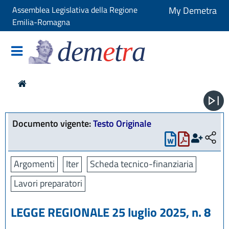
Assemblea Legislativa della Regione
My Demetra
Emilia-Romagna
dem
e
t
r
a
Documento vigente:
Testo Originale
Argomenti
Iter
Scheda tecnico-finanziaria
Lavori preparatori
LEGGE REGIONALE 25 luglio 2025, n. 8