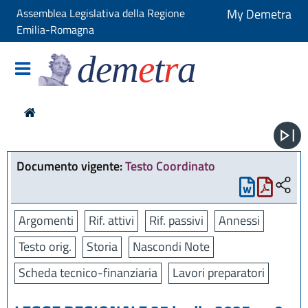
Assemblea Legislativa della Regione
My Demetra
Emilia-Romagna
dem
e
t
r
a
Documento vigente:
Testo Coordinato
Argomenti
Rif. attivi
Rif. passivi
Annessi
Testo orig.
Storia
Nascondi Note
Scheda tecnico-finanziaria
Lavori preparatori