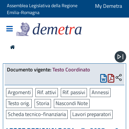
Assemblea Legislativa della Regione
My Demetra
Emilia-Romagna
dem
e
t
r
a
Documento vigente:
Testo Coordinato
Argomenti
Rif. attivi
Rif. passivi
Annessi
Testo orig.
Storia
Nascondi Note
Scheda tecnico-finanziaria
Lavori preparatori