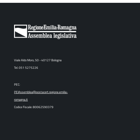
Viale Aldo Moro, 50 - 40127 Bologna
Tel. 051 5275226
PEC:
PEIAssemblea@postacert.regione.emilia-
romagna.it
Codice Fiscale: 80062590379