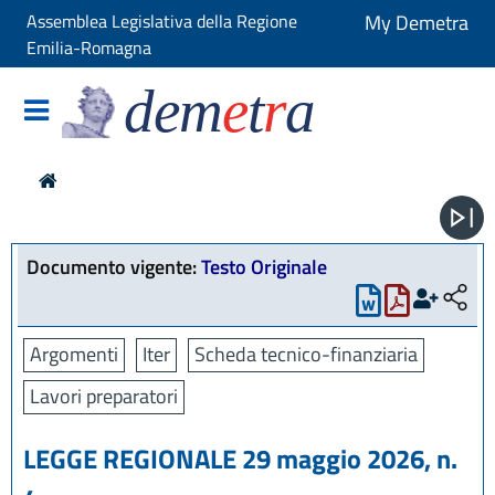
Assemblea Legislativa della Regione
My Demetra
Emilia-Romagna
dem
e
t
r
a
Documento vigente:
Testo Originale
Argomenti
Iter
Scheda tecnico-finanziaria
Lavori preparatori
LEGGE REGIONALE 29 maggio 2026, n.