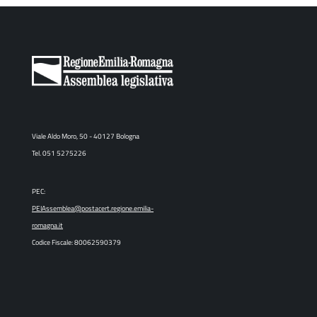
Viale Aldo Moro, 50 - 40127 Bologna
Tel. 051 5275226
PEC:
PEIAssemblea@postacert.regione.emilia-
romagna.it
Codice Fiscale: 80062590379