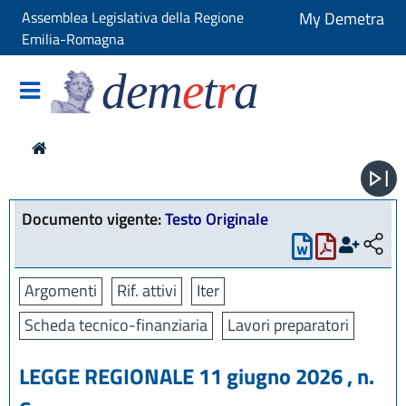
Assemblea Legislativa della Regione
My Demetra
Emilia-Romagna
dem
e
t
r
a
Documento vigente:
Testo Originale
Argomenti
Rif. attivi
Iter
Scheda tecnico-finanziaria
Lavori preparatori
LEGGE REGIONALE 11 giugno 2026 , n.