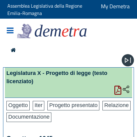
Assemblea Legislativa della Regione
My Demetra
Emilia-Romagna
dem
e
t
r
a
Legislatura X - Progetto di legge
(testo
licenziato)
Oggetto
Iter
Progetto presentato
Relazione
Documentazione