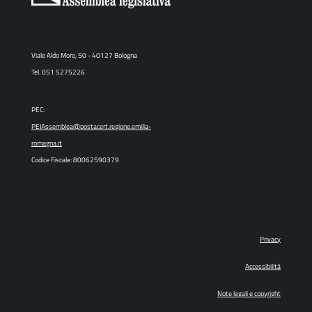
Viale Aldo Moro, 50 - 40127 Bologna
Tel. 051 5275226
PEC:
PEIAssemblea@postacert.regione.emilia-
romagna.it
Codice Fiscale: 80062590379
Privacy
Accessibilità
Note legali e copyright