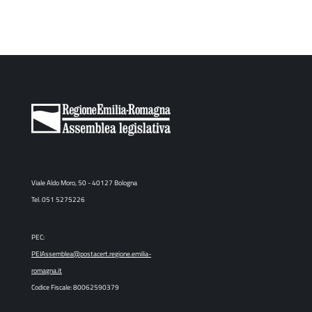
Viale Aldo Moro, 50 - 40127 Bologna
Tel. 051 5275226
PEC:
PEIAssemblea@postacert.regione.emilia-
romagna.it
Codice Fiscale: 80062590379