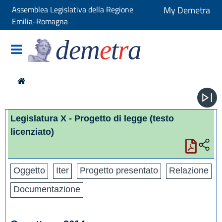
Assemblea Legislativa della Regione
My Demetra
Emilia-Romagna
dem
e
t
r
a
Legislatura X - Progetto di legge
(testo
licenziato)
Oggetto
Iter
Progetto presentato
Relazione
Documentazione