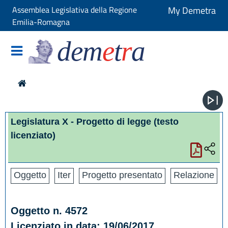
Assemblea Legislativa della Regione
My Demetra
Emilia-Romagna
dem
e
t
r
a
Legislatura X - Progetto di legge
(testo
licenziato)
Oggetto
Iter
Progetto presentato
Relazione
Oggetto n. 4572
Licenziato in data: 19/06/2017