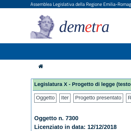
Assemblea Legislativa della Regione Emilia-Roma
dem
e
t
r
a
Legislatura X - Progetto di legge
(testo
Oggetto
Iter
Progetto presentato
R
Oggetto n. 7300
Licenziato in data: 12/12/2018