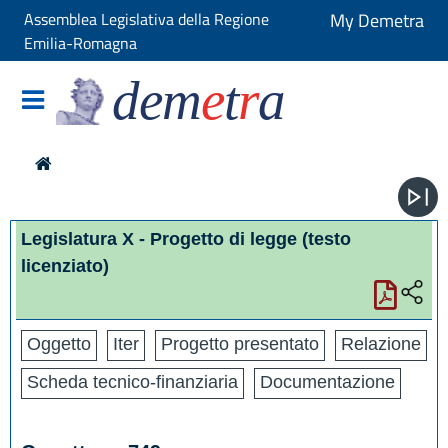
Assemblea Legislativa della Regione
My Demetra
Emilia-Romagna
dem
e
t
r
a
Legislatura X - Progetto di legge
(testo
licenziato)
Oggetto
Iter
Progetto presentato
Relazione
Scheda tecnico-finanziaria
Documentazione