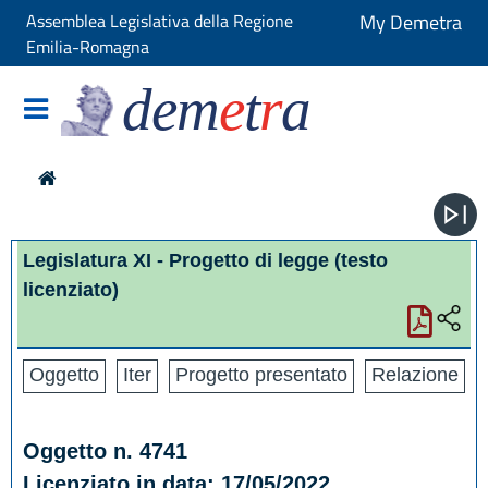
Assemblea Legislativa della Regione
My Demetra
Emilia-Romagna
dem
e
t
r
a
Legislatura XI - Progetto di legge
(testo
licenziato)
Oggetto
Iter
Progetto presentato
Relazione
Oggetto n. 4741
Licenziato in data: 17/05/2022