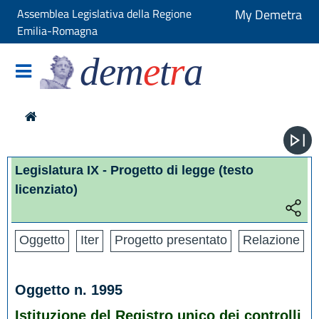
Assemblea Legislativa della Regione
My Demetra
Emilia-Romagna
dem
e
t
r
a
Legislatura IX - Progetto di legge
(testo
licenziato)
Oggetto
Iter
Progetto presentato
Relazione
Oggetto n. 1995
Istituzione del Registro unico dei controlli