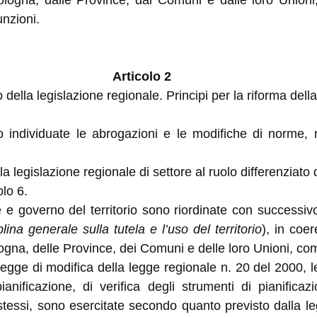
ologna, dalle Province, dai Comuni e dalle loro Unioni,
unzioni.
Articolo 2
ella legislazione regionale. Principi per la riforma della 
o individuate le abrogazioni e le modifiche di norme, n
 legislazione regionale di settore al ruolo differenziato
olo 6.
e e governo del territorio sono riordinate con successiv
plina generale sulla tutela e l’uso del territorio
), in coer
ogna, delle Province, dei Comuni e delle loro Unioni, com
 legge di modifica della legge regionale n. 20 del 2000, l
pianificazione, di verifica degli strumenti di pianificaz
stessi, sono esercitate secondo quanto previsto dalla le