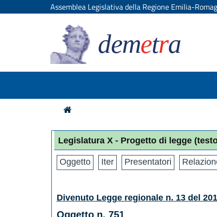
Assemblea Legislativa della Regione Emilia-Roma
dem
e
t
r
a
Legislatura X - Progetto di legge
(test
Oggetto
Iter
Presentatori
Relazion
Divenuto Legge regionale n. 13 del 20
Oggetto n. 751