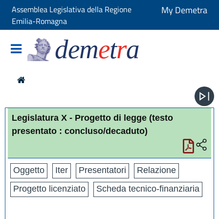
Assemblea Legislativa della Regione
My Demetra
Emilia-Romagna
dem
e
t
r
a
Legislatura X - Progetto di legge
(testo
presentato : concluso/decaduto)
Oggetto
Iter
Presentatori
Relazione
Progetto licenziato
Scheda tecnico-finanziaria