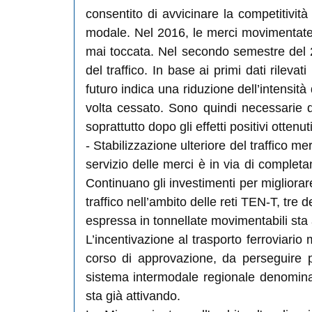
consentito di avvicinare la competitivi
modale. Nel 2016, le merci movimentate s
mai toccata. Nel secondo semestre del 2
del traffico. In base ai primi dati rileva
futuro indica una riduzione dell’intensità 
volta cessato. Sono quindi necessarie di
soprattutto dopo gli effetti positivi ottenut
- Stabilizzazione ulteriore del traffico mer
servizio delle merci è in via di completam
Continuano gli investimenti per migliorare
traffico nell’ambito delle reti TEN-T, t
espressa in tonnellate movimentabili sta 
L’incentivazione al trasporto ferroviari
corso di approvazione, da perseguire pa
sistema intermodale regionale denominat
sta già attivando.