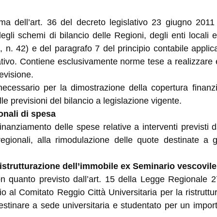
ma dell’art. 36 del decreto legislativo 23 giugno 2011 
egli schemi di bilancio delle Regioni, degli enti locali
, n. 42) e del paragrafo 7 del principio contabile appl
tivo. Contiene esclusivamente norme tese a realizzare ef
evisione.
o necessario per la dimostrazione della copertura finanz
le previsioni del bilancio a legislazione vigente.
onali di spesa
ifinanziamento delle spese relative a interventi previsti 
regionali, alla rimodulazione delle quote destinate a 
 ristrutturazione dell’immobile ex Seminario vescovil
on quanto previsto dall’art. 15 della Legge Regionale 2
o al Comitato Reggio Città Universitaria per la ristrutt
stinare a sede universitaria e studentato per un import