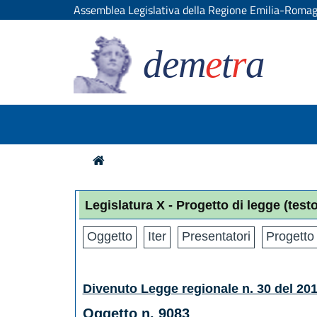
Assemblea Legislativa della Regione Emilia-Roma
dem
e
t
r
a
Legislatura X - Progetto di legge
(test
Oggetto
Iter
Presentatori
Progetto 
Divenuto Legge regionale n. 30 del 20
Oggetto n. 9083