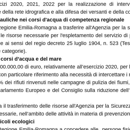
rcizi 2020, 2021, 2022 per la realizzazione di inter
 della rete idrografica e alla difesa dei versanti e della c
idrauliche nei corsi d'acqua di competenza regionale
 Regione Emilia-Romagna a trasferire all'Agenzia per la si
 le risorse necessarie per l'espletamento del servizio di 
e ai sensi del regio decreto 25 luglio 1904, n. 523 (Tes
e categorie).
ei corsi d’acqua e del mare
.000,00 di euro, relativamente all’esercizio 2020, per la
on particolare riferimento alla necessità di intercettare i m
5% dei rifiuti rinvenuti nelle campagne di pulizia dei fiu
rlamento Europeo e del Consiglio sulla riduzione dell’i
za il trasferimento delle risorse all'Agenzia per la Sicurez
ssarie, nell’ambito delle attività in materia di prevenzio
icoli ecologici
la Regione Emilia-Romagna a concedere alle persone fisi