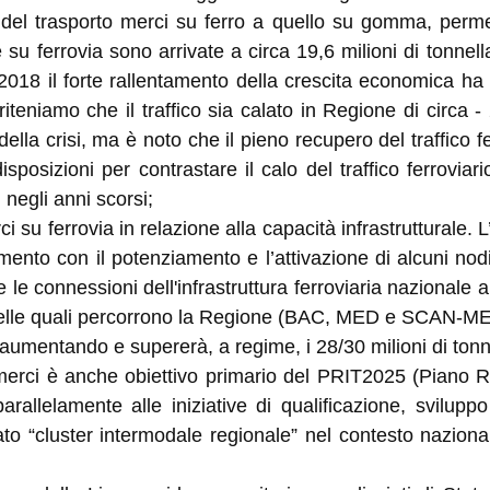
tà del trasporto merci su ferro a quello su gomma, perm
u ferrovia sono arrivate a circa 19,6 milioni di tonnel
018 il forte rallentamento della crescita economica ha
ti riteniamo che il traffico sia calato in Regione di circa
della crisi, ma è noto che il pieno recupero del traffico f
sposizioni per contrastare il calo del traffico ferrovia
i negli anni scorsi;
ci su ferrovia in relazione alla capacità infrastrutturale. L
ento con il potenziamento e l’attivazione di alcuni nodi 
 le connessioni dell'infrastruttura ferroviaria nazionale a
re delle quali percorrono la Regione (BAC, MED e SCAN-ME
aumentando e supererà, a regime, i 28/30 milioni di tonne
o merci è anche obiettivo primario del PRIT2025 (Piano R
rallelamente alle iniziative di qualificazione, svilupp
o “cluster intermodale regionale” nel contesto naziona