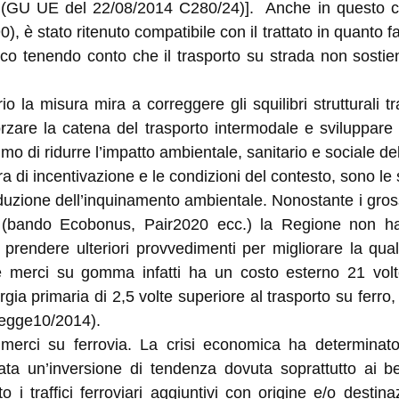
(GU UE del 22/08/2014 C280/24)]. Anche in questo ca
, è stato ritenuto compatibile con il trattato in quanto f
co tenendo conto che il trasporto su strada non sostiene
io la misura mira a correggere gli squilibri strutturali tra
forzare la catena del trasporto intermodale e sviluppare 
timo di ridurre l’impatto ambientale, sanitario e sociale del
ra di incentivazione e le condizioni del contesto, sono le
 riduzione dell’inquinamento ambientale. Nonostante i gros
o (bando Ecobonus, Pair2020 ecc.) la Regione non ha r
prendere ulteriori provvedimenti per migliorare la quali
le merci su gomma infatti ha un costo esterno 21 volte
ia primaria di 2,5 volte superiore al trasporto su ferro,
 legge10/2014).
o merci su ferrovia. La crisi economica ha determinat
ata un’inversione di tendenza dovuta soprattutto ai ben
i traffici ferroviari aggiuntivi con origine e/o dest