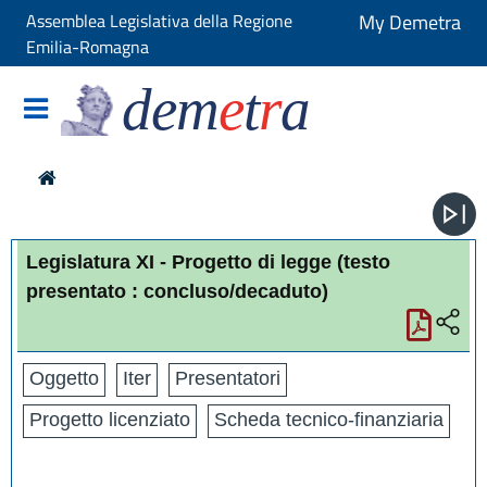
Assemblea Legislativa della Regione
My Demetra
Emilia-Romagna
dem
e
t
r
a
Legislatura XI - Progetto di legge
(testo
presentato : concluso/decaduto)
Oggetto
Iter
Presentatori
Progetto licenziato
Scheda tecnico-finanziaria