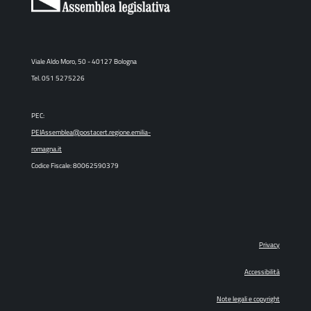
Viale Aldo Moro, 50 - 40127 Bologna
Tel. 051 5275226
PEC:
PEIAssemblea@postacert.regione.emilia-
romagna.it
Codice Fiscale: 80062590379
Privacy
Accessibilità
Note legali e copyright