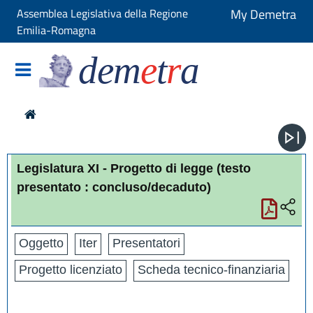
Assemblea Legislativa della Regione
My Demetra
Emilia-Romagna
dem
e
t
r
a
Legislatura XI - Progetto di legge
(testo
presentato : concluso/decaduto)
Oggetto
Iter
Presentatori
Progetto licenziato
Scheda tecnico-finanziaria