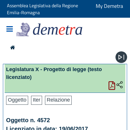
Assemblea Legislativa della Regione
My Demetra
Emilia-Romagna
dem
e
t
r
a
Legislatura X - Progetto di legge
(testo
licenziato)
Oggetto
Iter
Relazione
Oggetto n. 4572
Licenziato in data: 19/06/2017