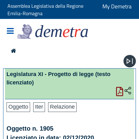
Assemblea Legislativa della Regione
My Demetra
Emilia-Romagna
dem
e
t
r
a
Legislatura XI - Progetto di legge
(testo
licenziato)
Oggetto
Iter
Relazione
Oggetto n. 1905
Licenziato in data: 02/12/2020