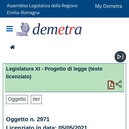
Assemblea Legislativa della Regione
My Demetra
Emilia-Romagna
dem
e
t
r
a
Legislatura XI - Progetto di legge
(testo
licenziato)
Oggetto
Iter
Oggetto n. 2971
Licenziato in data: 05/05/2021