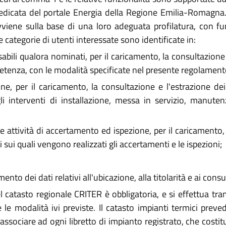
edicata del portale Energia della Regione Emilia-Romagna.
vviene sulla base di una loro adeguata profilatura, con fun
e categorie di utenti interessate sono identificate in:
sabili qualora nominati, per il caricamento, la consultazion
mpetenza, con le modalità specificate nel presente regolament
, per il caricamento, la consultazione e l'estrazione dei 
gli interventi di installazione, messa in servizio, manute
le attività di accertamento ed ispezione, per il caricamento,
i sui quali vengono realizzati gli accertamenti e le ispezioni;
ento dei dati relativi all'ubicazione, alla titolarità e ai consu
l catasto regionale CRITER è obbligatoria, e si effettua tra
 e le modalità ivi previste. Il catasto impianti termici preve
sociare ad ogni libretto di impianto registrato, che costituis