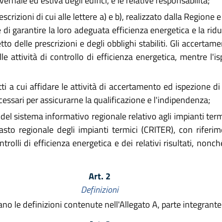
ernale ed estiva degli edifici, e le relative responsabilità;
rescrizioni di cui alle lettere a) e b), realizzato dalla Region
e di garantire la loro adeguata efficienza energetica e la rid
to delle prescrizioni e degli obblighi stabiliti. Gli accertam
le attività di controllo di efficienza energetica, mentre l'
i a cui affidare le attività di accertamento ed ispezione di 
necessari per assicurarne la qualificazione e l'indipendenza;
e del sistema informativo regionale relativo agli impianti ter
asto regionale degli impianti termici (CRITER), con riferi
ntrolli di efficienza energetica e dei relativi risultati, non
Art. 2
Definizioni
cano le definizioni contenute nell'Allegato A, parte integran