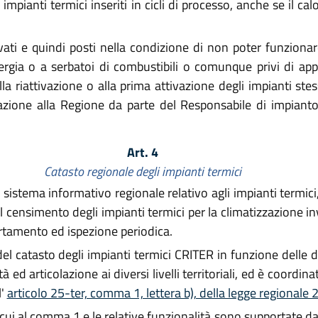
mpianti termici inseriti in cicli di processo, anche se il cal
ivati e quindi posti nella condizione di non poter funziona
'energia o a serbatoi di combustibili o comunque privi di 
 alla riattivazione o alla prima attivazione degli impianti s
zione alla Regione da parte del Responsabile di impianto 
Art. 4
Catasto regionale degli impianti termici
istema informativo regionale relativo agli impianti termic
 censimento degli impianti termici per la climatizzazione inve
ertamento ed ispezione periodica.
del catasto degli impianti termici CRITER in funzione delle
à ed articolazione ai diversi livelli territoriali, ed è coordi
l'
articolo 25-ter, comma 1, lettera b), della legge regionale
i cui al comma 1 e le relative funzionalità sono supportate d