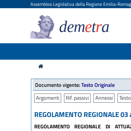
Assemblea Legislativa della Regione Emilia-Roma
dem
e
t
r
a
Documento vigente:
Testo Originale
Argomenti
Rif. passivi
Annessi
Testo
REGOLAMENTO REGIONALE 03 apr
REGOLAMENTO REGIONALE DI ATTUAZ