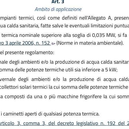
Art. 3
Ambito di applicazione
pianti termici, così come definiti nell'Allegato A, presenti
ua calda sanitaria, fatte salve le eventuali limitazioni puntu
za termica nominale superiore alla soglia di 0,035 MW, si f
tivo 3 aprile 2006, n. 152
(Norme in materia ambientale).
del presente regolamento:
rnale degli ambienti e/o la produzione di acqua calda sanita
somma delle potenze termiche utili sia inferiore a 5 kW;
vernale degli ambienti e/o la produzione di acqua calda s
lettori solari termici la cui somma delle potenze termiche u
iva composti da una o più macchine frigorifere la cui somm
 caminetti aperti di qualsiasi potenza termica.
articolo 3, comma 3, del decreto legislativo n. 192 del