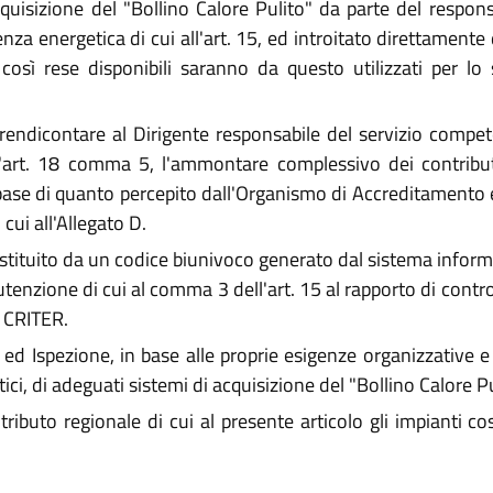
isizione del "Bollino Calore Pulito" da parte del respons
cienza energetica di cui all'art. 15, ed introitato direttame
e così rese disponibili saranno da questo utilizzati per lo
ndicontare al Dirigente responsabile del servizio compe
art. 18 comma 5, l'ammontare complessivo dei contributi 
base di quanto percepito dall'Organismo di Accreditamento 
cui all'Allegato D.
 costituito da un codice biunivoco generato dal sistema infor
utenzione di cui al comma 3 dell'art. 15 al rapporto di contro
i CRITER.
 Ispezione, in base alle proprie esigenze organizzative e g
ci, di adeguati sistemi di acquisizione del "Bollino Calore Pu
buto regionale di cui al presente articolo gli impianti cos