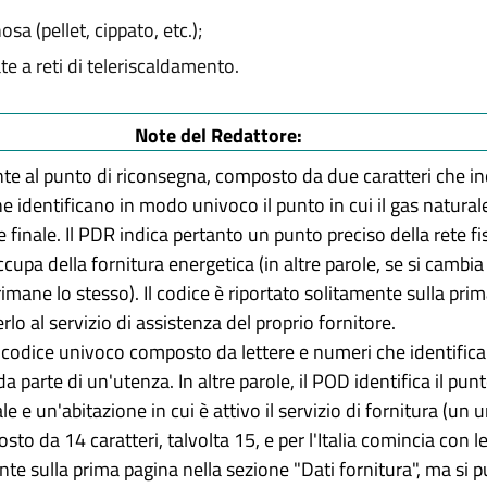
a (pellet, cippato, etc.);
e a reti di teleriscaldamento.
Note del Redattore:
ente al punto di riconsegna, composto da due caratteri che i
e che identificano in modo univoco il punto in cui il gas natur
e finale. Il PDR indica pertanto un punto preciso della rete fi
cupa della fornitura energetica (in altre parole, se si cambia 
imane lo stesso). Il codice è riportato solitamente sulla prima
lo al servizio di assistenza del proprio fornitore.
n codice univoco composto da lettere e numeri che identifica 
da parte di un'utenza. In altre parole, il POD identifica il pun
le e un'abitazione in cui è attivo il servizio di fornitura (un
to da 14 caratteri, talvolta 15, e per l'Italia comincia con le l
ente sulla prima pagina nella sezione "Dati fornitura", ma si 