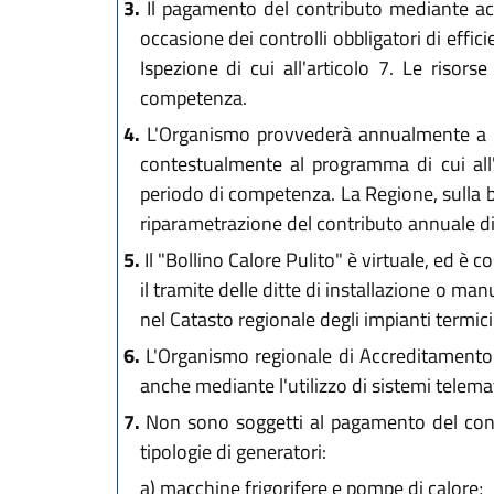
3.
Il pagamento del contributo mediante acqu
occasione dei controlli obbligatori di effi
Ispezione di cui all'articolo 7. Le risors
competenza.
4.
L'Organismo provvederà annualmente a re
contestualmente al programma di cui all'
periodo di competenza. La Regione, sulla 
riparametrazione del contributo annuale di 
5.
Il "Bollino Calore Pulito" è virtuale, ed è
il tramite delle ditte di installazione o man
nel Catasto regionale degli impianti termic
6.
L'Organismo regionale di Accreditamento ed
anche mediante l'utilizzo di sistemi telemati
7.
Non sono soggetti al pagamento del contri
tipologie di generatori:
a)
macchine frigorifere e pompe di calore;