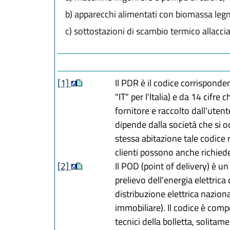
b)
apparecchi alimentati con biomassa legnos
c)
sottostazioni di scambio termico allacciat
[1]
Il PDR è il codice corrispond
"IT" per l'Italia) e da 14 cifr
fornitore e raccolto dall'utent
dipende dalla società che si oc
stessa abitazione tale codice r
clienti possono anche richieder
[2]
Il POD (point of delivery) è u
prelievo dell'energia elettrica 
distribuzione elettrica naziona
immobiliare). Il codice è compos
tecnici della bolletta, solitam