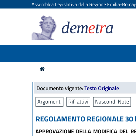
Assemblea Legislativa della Regione Emilia-Roma
dem
e
t
r
a
Documento vigente:
Testo Originale
Argomenti
Rif. attivi
Nascondi Note
REGOLAMENTO REGIONALE 30 lug
APPROVAZIONE DELLA MODIFICA DEL REG