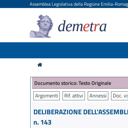
Assemblea Legislativa della Regione Emilia-Roma
dem
e
t
r
a
Documento storico: Testo Originale
Argomenti
Rif. attivi
Annessi
Doc. v
DELIBERAZIONE DELL'ASSEMBLE
n. 143