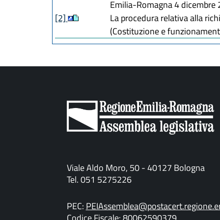
Emilia-Romagna 4 dicembre 2
[2]
La procedura relativa alla rich
(Costituzione e funzionamento
Viale Aldo Moro, 50 - 40127 Bologna
Tel. 051 5275226
PEC:
PEIAssemblea@postacert.regione.em
Codice Fiscale: 80062590379