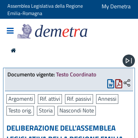
Assemblea Legislativa della Regione
My Demetra
Emilia-Romagna
dem
e
t
r
a
Documento vigente:
Testo Coordinato
Argomenti
Rif. attivi
Rif. passivi
Annessi
Testo orig.
Storia
Nascondi Note
DELIBERAZIONE DELL'ASSEMBLEA