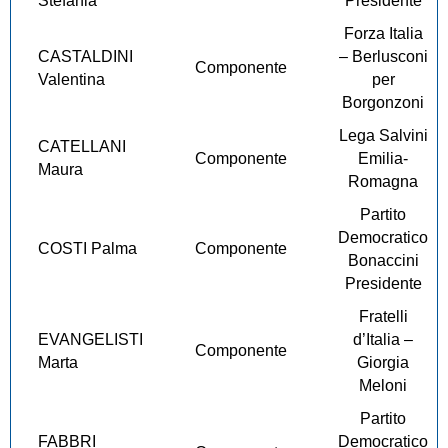
Stefania
Presidente
Forza Italia
CASTALDINI
– Berlusconi
Componente
Valentina
per
Borgonzoni
Lega Salvini
CATELLANI
Componente
Emilia-
Maura
Romagna
Partito
Democratico
COSTI Palma
Componente
Bonaccini
Presidente
Fratelli
EVANGELISTI
d’Italia –
Componente
Marta
Giorgia
Meloni
Partito
FABBRI
Democratico