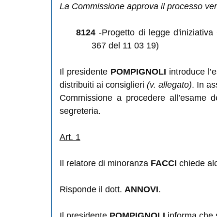
La Commissione approva il processo verba
8124
-Progetto di legge d'iniziativa
367 del 11 03 19)
Il presidente
POMPIGNOLI
introduce l’
distribuiti ai consiglieri
(v. allegato)
. In a
Commissione a procedere all’esame deg
segreteria.
Art. 1
Il relatore di minoranza
FACCI
chiede alc
Risponde il dott.
ANNOVI
.
Il presidente
POMPIGNOLI
informa che s