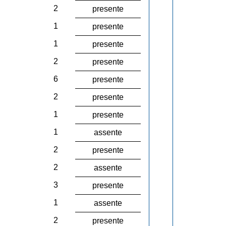
2
presente
1
presente
1
presente
2
presente
6
presente
2
presente
1
presente
1
assente
2
presente
2
assente
3
presente
1
assente
2
presente