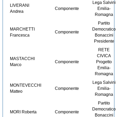
Lega Salvini
LIVERANI
Componente
Emilia-
Andrea
Romagna
Partito
MARCHETTI
Democratico
Componente
Francesca
Bonaccini
Presidente
RETE
CIVICA
MASTACCHI
Componente
Progetto
Marco
Emilia-
Romagna
Lega Salvini
MONTEVECCHI
Componente
Emilia-
Matteo
Romagna
Partito
Democratico
MORI Roberta
Componente
Bonaccini