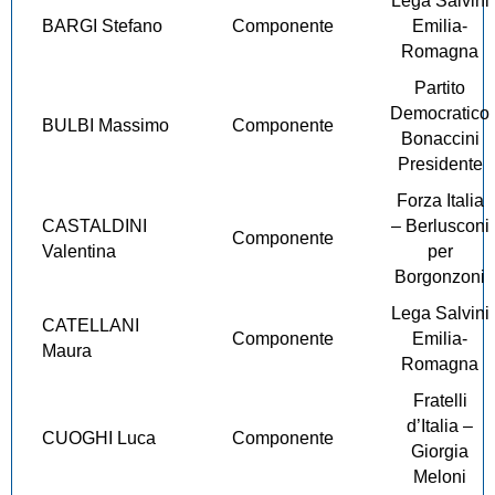
Lega Salvini
BARGI Stefano
Componente
Emilia-
Romagna
Partito
Democratico
BULBI Massimo
Componente
Bonaccini
Presidente
Forza Italia
CASTALDINI
– Berlusconi
Componente
Valentina
per
Borgonzoni
Lega Salvini
CATELLANI
Componente
Emilia-
Maura
Romagna
Fratelli
d’Italia –
CUOGHI Luca
Componente
Giorgia
Meloni