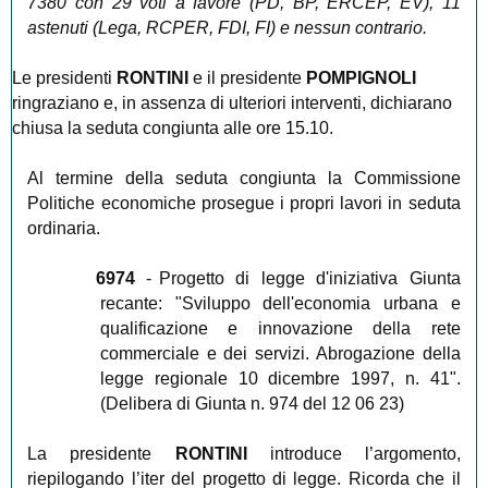
7380 con 29 voti a favore (PD, BP, ERCEP, EV), 11
astenuti (Lega, RCPER, FDI, FI) e nessun contrario.
Le presidenti
RONTINI
e il presidente
POMPIGNOLI
ringraziano e, in assenza di ulteriori interventi, dichiarano
chiusa la seduta congiunta alle ore 15.10.
Al termine della seduta congiunta la Commissione
Politiche economiche prosegue i propri lavori in seduta
ordinaria.
6974
-
Progetto di legge d'iniziativa Giunta
recante: "Sviluppo dell'economia urbana e
qualificazione e innovazione della rete
commerciale e dei servizi. Abrogazione della
legge regionale 10 dicembre 1997, n. 41".
(Delibera di Giunta n. 974 del 12 06 23)
La presidente
RONTINI
introduce l’argomento,
riepilogando l’iter del progetto di legge. Ricorda che il