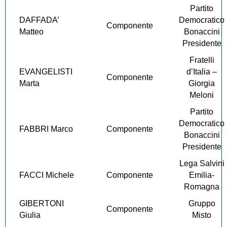
Partito
DAFFADA’
Democratico
Componente
Matteo
Bonaccini
Presidente
Fratelli
EVANGELISTI
d’Italia –
Componente
Marta
Giorgia
Meloni
Partito
Democratico
FABBRI Marco
Componente
Bonaccini
Presidente
Lega Salvini
FACCI Michele
Componente
Emilia-
Romagna
GIBERTONI
Gruppo
Componente
Giulia
Misto