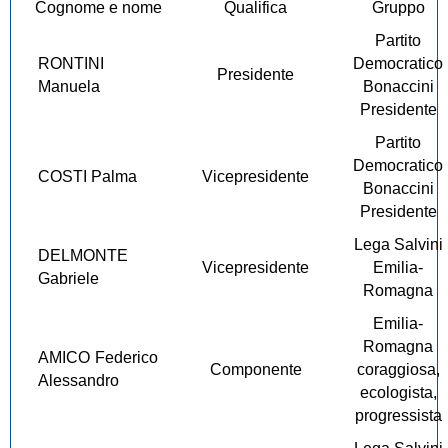
Cognome e nome
Qualifica
Gruppo
Partito
RONTINI
Democratico
Presidente
Manuela
Bonaccini
Presidente
Partito
Democratico
COSTI Palma
Vicepresidente
Bonaccini
Presidente
Lega Salvini
DELMONTE
Vicepresidente
Emilia-
Gabriele
Romagna
Emilia-
Romagna
AMICO Federico
Componente
coraggiosa,
Alessandro
ecologista,
progressista