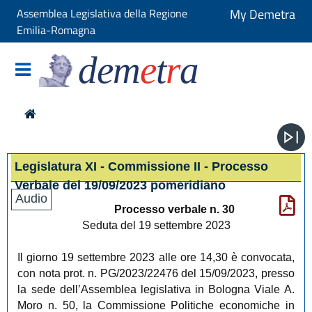
Assemblea Legislativa della Regione
My Demetra
Emilia-Romagna
dem
e
t
r
a
Legislatura XI - Commissione II - Processo
Verbale del 19/09/2023 pomeridiano
Audio
Processo verbale n. 30
Seduta del 19 settembre 2023
Il giorno 19 settembre 2023 alle ore 14,30 è convocata,
con nota prot. n. PG/2023/22476 del 15/09/2023, presso
la sede dell’Assemblea legislativa in Bologna Viale A.
Moro n. 50, la Commissione Politiche economiche in