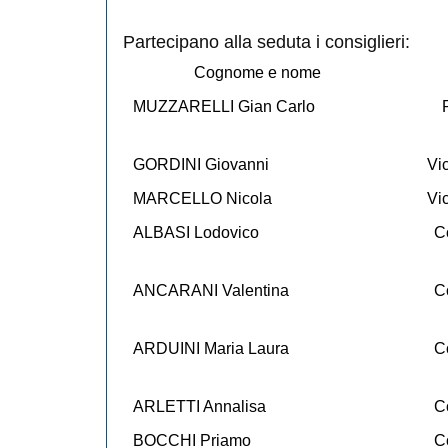
Partecipano alla seduta i consiglieri:
Cognome e nome
MUZZARELLI Gian Carlo
GORDINI Giovanni
Vi
MARCELLO Nicola
Vi
ALBASI Lodovico
C
ANCARANI Valentina
C
ARDUINI Maria Laura
C
ARLETTI Annalisa
C
BOCCHI Priamo
C