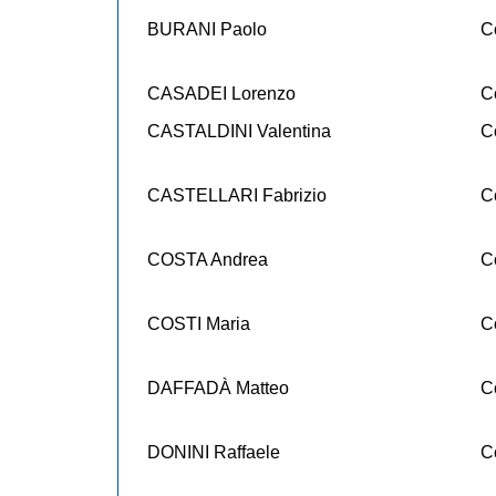
BURANI Paolo
C
CASADEI Lorenzo
C
CASTALDINI Valentina
C
CASTELLARI Fabrizio
C
COSTA Andrea
C
COSTI Maria
C
DAFFADÀ Matteo
C
DONINI Raffaele
C