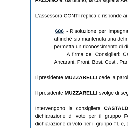
PALDINO
e, da ultimo, la consigliera
AR
L’assessora CONTI replica e risponde ai q
686
-
Risoluzione per impegnar
affinché sia mantenuta una defin
permetta un riconoscimento di diri
A firma dei Consiglieri: Car
Ancarani, Proni, Bosi, Costi, Par
Il presidente
MUZZARELLI
cede la parol
Il presidente
MUZZARELLI
svolge di segu
Intervengono la consigliera
CASTALD
dichiarazione di voto per il gruppo F
dichiarazione di voto per il gruppo FI, e, 