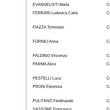
EVANGELISTI Marta
C
FERRARI Ludovica Carla
C
FIAZZA Tommaso
C
FORNILI Anna
C
PALDINO Vincenzo
C
PARMA Alice
C
PESTELLI Luca
C
PRONI Eleonora
C
PULITANÒ Ferdinando
C
SASSONE Francesco
C