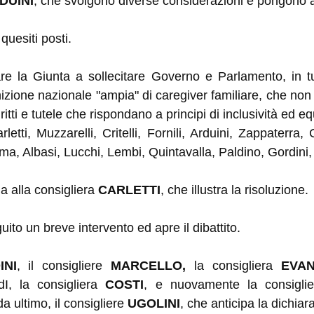
DUINI
, che svolgono diverse considerazioni e pongono al
uesiti posti.
e la Giunta a sollecitare Governo e Parlamento, in tutt
izione nazionale "ampia" di caregiver familiare, che non
tti e tutele che rispondano a principi di inclusività ed eq
letti, Muzzarelli, Critelli, Fornili, Arduini, Zappaterra,
ma, Albasi, Lucchi, Lembi, Quintavalla, Paldino, Gordini, 
a alla consigliera
CARLETTI
, che illustra la risoluzione.
ito un breve intervento ed apre il dibattito.
INI
, il consigliere
MARCELLO,
la consigliera
EVAN
dI, la consigliera
COSTI
, e nuovamente
la consigl
da ultimo, il consigliere
UGOLINI
, che anticipa la dichiar