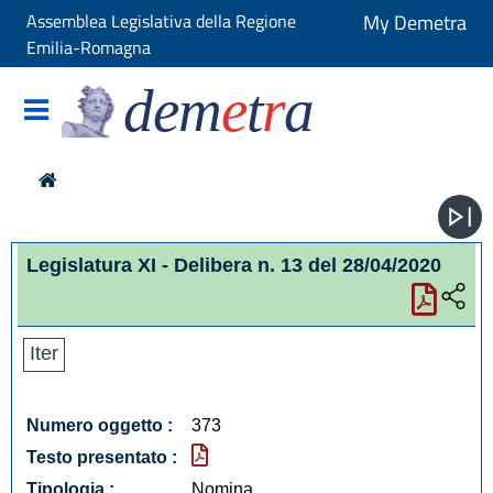
Assemblea Legislativa della Regione
My Demetra
Emilia-Romagna
dem
e
t
r
a
Legislatura XI - Delibera n. 13 del 28/04/2020
Iter
Numero oggetto :
373
Testo presentato :
Tipologia :
Nomina