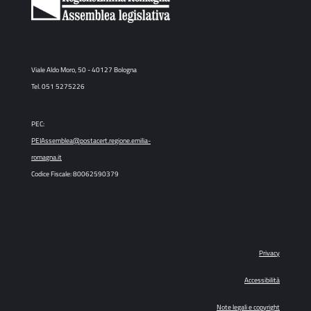
Viale Aldo Moro, 50 - 40127 Bologna
Tel. 051 5275226
PEC:
PEIAssemblea@postacert.regione.emilia-
romagna.it
Codice Fiscale: 80062590379
Privacy
Accessibilità
Note legali e copyright