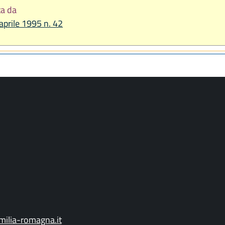
ta da
 aprile 1995 n. 42
ilia-romagna.it