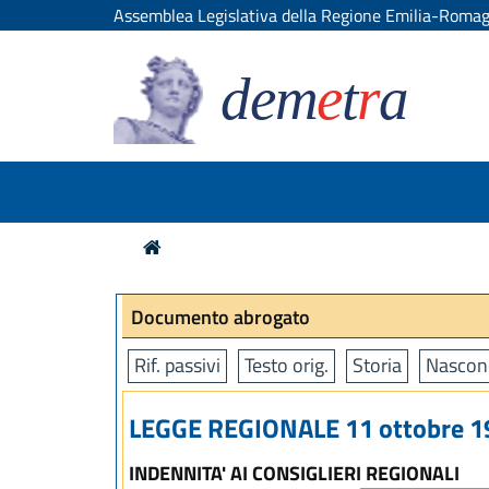
Assemblea Legislativa della Regione Emilia-Roma
dem
e
t
r
a
Documento abrogato
Rif. passivi
Testo orig.
Storia
Nascon
LEGGE REGIONALE 11 ottobre 19
INDENNITA' AI CONSIGLIERI REGIONALI