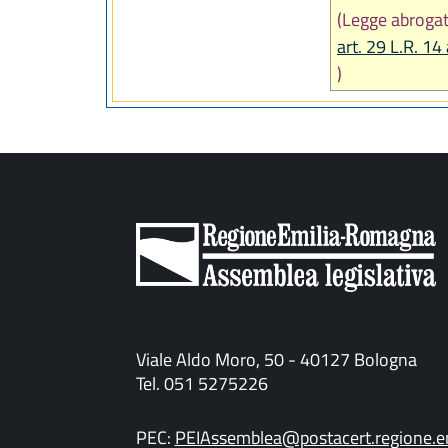
(Legge abroga
art. 29 L.R. 14
)
Viale Aldo Moro, 50 - 40127 Bologna
Tel. 051 5275226
PEC:
PEIAssemblea@postacert.regione.em