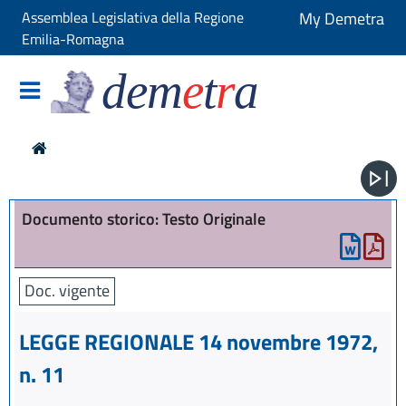
Assemblea Legislativa della Regione
My Demetra
Emilia-Romagna
dem
e
t
r
a
Documento storico: Testo Originale
Doc. vigente
LEGGE REGIONALE 14 novembre 1972,
n. 11