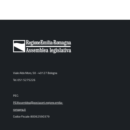
Viale Aldo Moro, 50 - 40127 Bologna
Tel. 051 5275226
PEC:
PEIAssemblea@postacert.regione.emilia-
romagna.it
Codice Fiscale: 80062590379