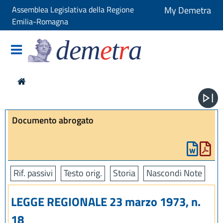
Assemblea Legislativa della Regione
My Demetra
Emilia-Romagna
dem
e
t
r
a
Documento abrogato
Rif. passivi
Testo orig.
Storia
Nascondi Note
LEGGE REGIONALE 23 marzo 1973, n.
18