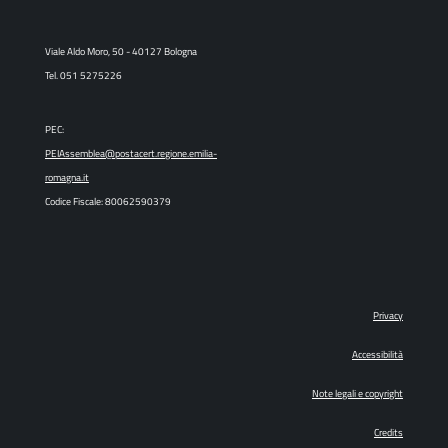
Viale Aldo Moro, 50 - 40127 Bologna
Tel. 051 5275226
PEC:
PEIAssemblea@postacert.regione.emilia-
romagna.it
Codice Fiscale: 80062590379
Privacy
Accessibilità
Note legali e copyright
Credits