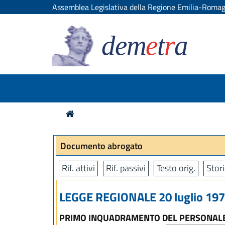
Assemblea Legislativa della Regione Emilia-Roma
dem
e
t
r
a
Documento abrogato
Rif. attivi
Rif. passivi
Testo orig.
Stori
LEGGE REGIONALE 20 luglio 1973
PRIMO INQUADRAMENTO DEL PERSONALE