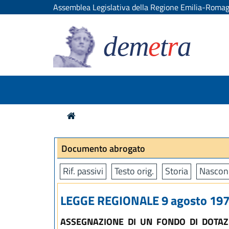
Assemblea Legislativa della Regione Emilia-Roma
dem
e
t
r
a
Documento abrogato
Rif. passivi
Testo orig.
Storia
Nascon
LEGGE REGIONALE 9 agosto 1974
ASSEGNAZIONE DI UN FONDO DI DOTAZI