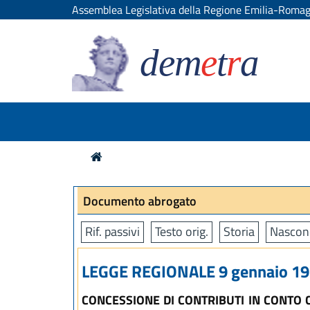
Assemblea Legislativa della Regione Emilia-Roma
dem
e
t
r
a
Documento abrogato
Rif. passivi
Testo orig.
Storia
Nascon
LEGGE REGIONALE 9 gennaio 197
CONCESSIONE DI CONTRIBUTI IN CONTO 